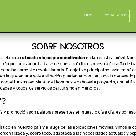
Inicio
Sobre la app
SOBRE NOSOTROS
ue elabora
rutas de viajes personalizadas
en la industria móvil. Nu
enfoque innovador. La base de nuestro éxito es nuestra filosofía de tra
 tecnológicamente revolucionario. El objetivo principal se basa en ofre
en la que en una sola aplicación pueden encontrar todo lo necesario 
on el turismo en Menorca Llevamos a cabo este proyecto, con el fin 
idades y todos los servicios del turismo en Menorca.
Y?
oría y promoción son palabras presentes en nuestro día a día, es por es
rístico en nuestro país y al auge de las aplicaciones móviles, vimos la
rsonalizada y, sobre todo, adaptada a las necesidades actuales y espe