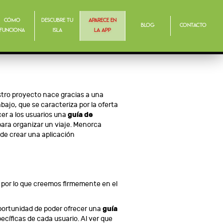
Cómo
Descubre tu
Aparece en
Blog
Contacto
funciona
isla
la app
estro proyecto nace gracias a una
bajo, que se caracteriza por la oferta
cer a los usuarios una
guía de
para organizar un viaje. Menorca
de crear una aplicación
o por lo que creemos firmemente en el
 oportunidad de poder ofrecer una
guía
cíficas de cada usuario. Al ver que